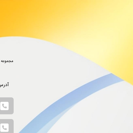
مجموعه ا
آدرس: گچسار