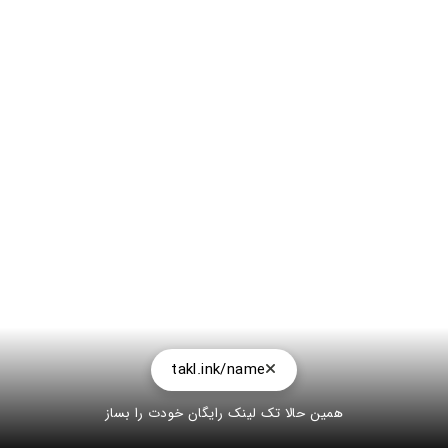
takl.ink/name
همین حالا تک لینک رایگان خودت را بساز