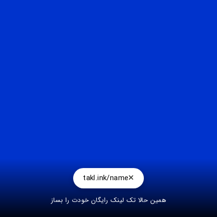
takl.ink/name
همین حالا تک لینک رایگان خودت را بساز