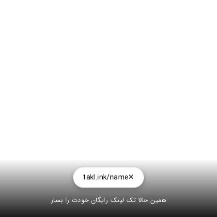
takl.ink/name
همین حالا تک لینک رایگان خودت را بساز