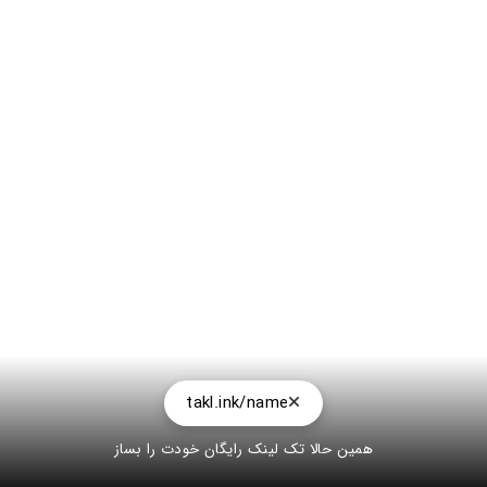
takl.ink/name
همین حالا تک لینک رایگان خودت را بساز