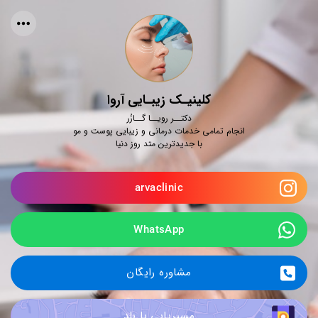
کلینیـک زیبـایی آروا
دکتــر رویــا گــازُر
انجام تمامی خدمات درمانی و زیبایی پوست و مو
با جدیدترین متد روز دنیا
arvaclinic
WhatsApp
مشاوره رایگان
مسیریابی با بلد