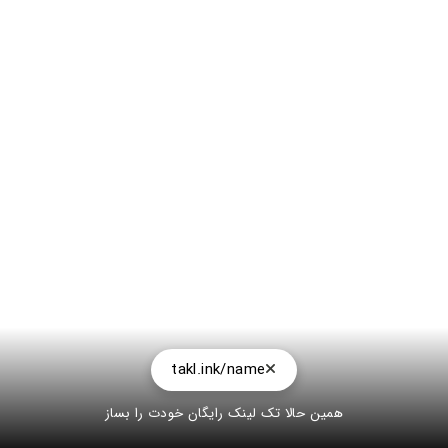
takl.ink/name
همین حالا تک لینک رایگان خودت را بساز