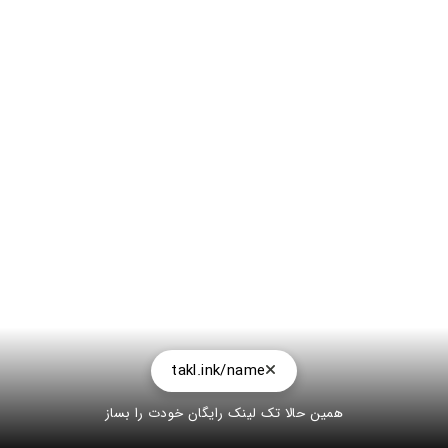
takl.ink/name
همین حالا تک لینک رایگان خودت را بساز