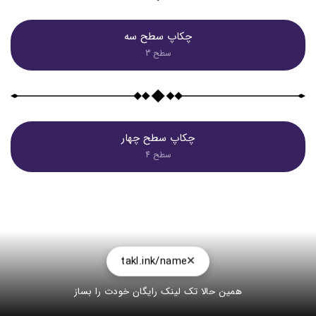
چکاپ سطح سه
سطح 3
چکاپ سطح چهار
سطح 4
takl.ink/name
همین حالا تک لینک رایگان خودت را بساز