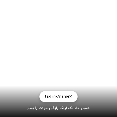
takl.ink/name
همین حالا تک لینک رایگان خودت را بساز