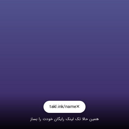
takl.ink/name
همین حالا تک لینک رایگان خودت را بساز