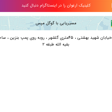
کلینیک ارغوان را در اینستاگرام دنبال کنید
مسیریابی با گوگل مپس
کرج، خیابان شهید بهشتی ، ۴۵متری گلشهر ، روبه روی پمپ بنزین ،
بقیه الله طبقه ۲