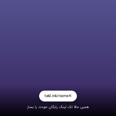
takl.ink/name
همین حالا تک لینک رایگان خودت را بساز