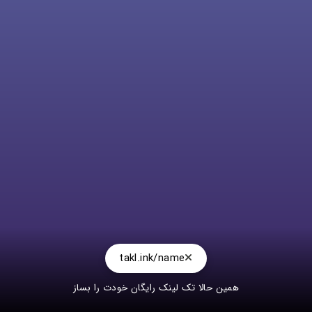
takl.ink/name
همین حالا تک لینک رایگان خودت را بساز