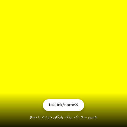
takl.ink/name
همین حالا تک لینک رایگان خودت را بساز