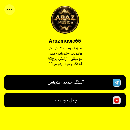
Arazmusic65
موزیک ویدیو تورکی 🎶
هایلایت «خدمات» نبین!
موسیقی _آرامش روح🥰
آهنگ جدید اینجاس👇🏻
آهنگ جدید اینجاس 
چنل یوتیوب 