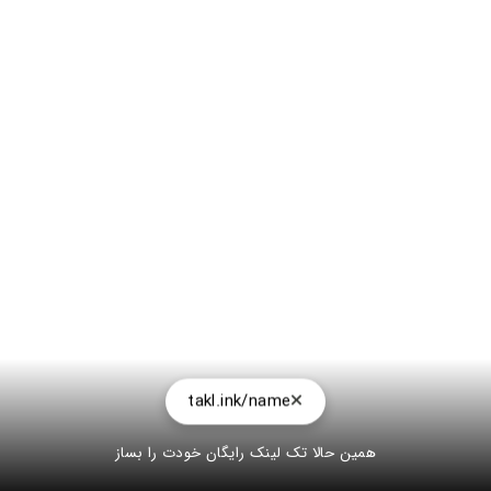
takl.ink/name
همین حالا تک لینک رایگان خودت را بساز