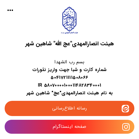
هیئت انصارالمهدی"عج الله" شاهین شهر
بسم رب الشهدا
شماره کارت و شبا جهت واریز نذورات
5041721111508066
IR 580700001000114828340001
به نام هیئت انصارالمهدی"عج" شاهین شهر
رسانه اطلاع‌رسانی
صفحه اینستاگرام