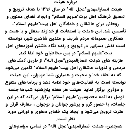
درباره هیئت
هیئت انصارالمهدی"عجل الله" در سال ۱۳۹۶ با هدف ترویج و
تعمیق فرهنگ اهل بیت"علیهم السلام" و ایجاد فضای معنوی و
روحانی برای عاشقان و دلدادگان اهل بیت"علیهم السلام"،
تأسیس شد. این هیئت با استعانت از خداوند متعال و با همت و
همکاری صمیمانه مردم شریف و متدین شاهین شهر، توانسته
است نقش بسزایی در ترویج و زنده نگاه داشتن آموزه‌های اهل
بیت"علیهم السلام" در بین مخاطبان خود ایفا کند.
هزینه های هیئت انصارالمهدی"عجل الله"، از طریق کمک‌های
مردمی و نذورات عاشقان اهل بیت"علیهم السلام" تأمین می‌شود
که به لطف خدا و محبت و همیاری شما عزیزان، این هیئت
توانسته است به فعالیت‌های خود ادامه دهد و برنامه‌های متنوع
و مؤثری برگزار نماید. هیئت هر هفته پنج‌شنبه شب‌ها جلسه
توسل به ائمه معصومین"علیهم السلام" برگزار می‌کند که در این
جلسات، با حضور گرم و پرشور جوانان و نوجوان ، معارف قرآن و
عترت ترویج می‌شود و ایجاد یک فضای معنوی و نورانی مورد
نظر است.
همچنین، هیئت انصارالمهدی"عجل الله" در تمامی مراسم‌های