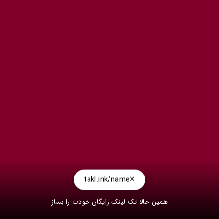
takl.ink/name
همین حالا تک لینک رایگان خودت را بساز