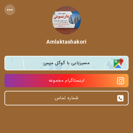
Amlaktashakori
مسیریابی با گوگل مپس
اینستاگرام مجموعه
شماره تماس