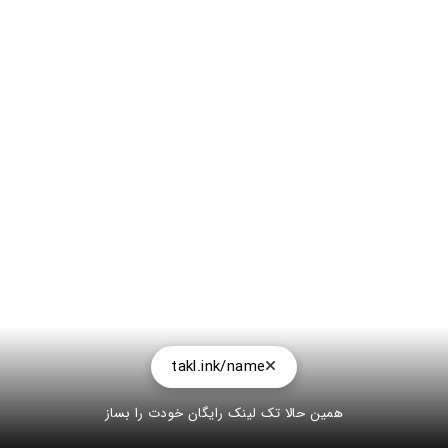
takl.ink/name
همین حالا تک لینک رایگان خودت را بساز