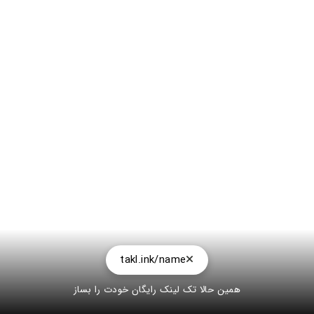
takl.ink/name
همین حالا تک لینک رایگان خودت را بساز