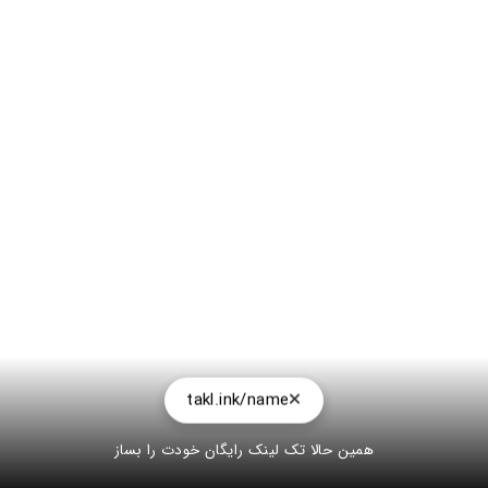
takl.ink/name
همین حالا تک لینک رایگان خودت را بساز