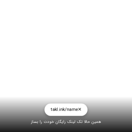
takl.ink/name
همین حالا تک لینک رایگان خودت را بساز