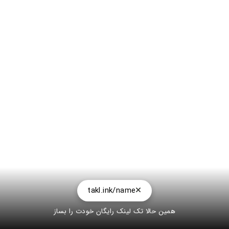
takl.ink/name
همین حالا تک لینک رایگان خودت را بساز