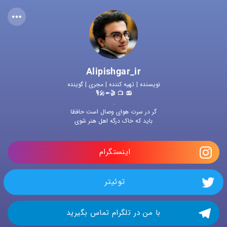
Alipishgar_ir
نویسنده | تهیه کننده | مجری | گوینده
📻 📺 🎬✒🎤🎙
.
گر در سرت هوای وصال است حافظا
باید که خاک درگه اهل هنر شوی
اینستگرام 
توئیتر 
با من در تلگرام تماس بگیرید