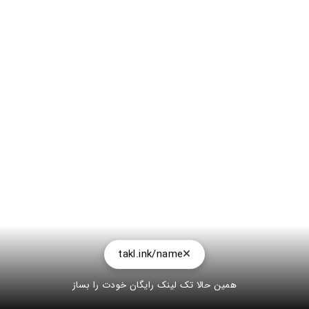
takl.ink/name
همین حالا تک لینک رایگان خودت را بساز