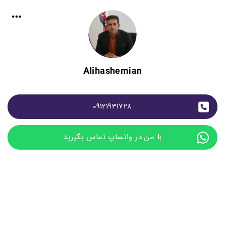
Alihashemian
09121931728
با من در واتساپ تماس بگیرید