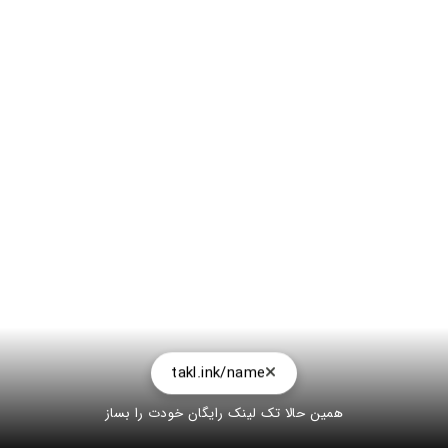
takl.ink/name
همین حالا تک لینک رایگان خودت را بساز