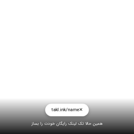
takl.ink/name
همین حالا تک لینک رایگان خودت را بساز