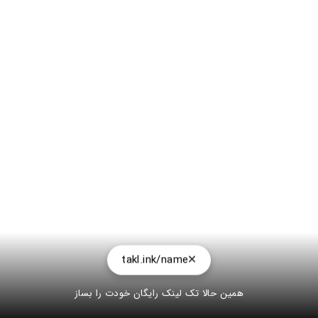
takl.ink/name
همین حالا تک لینک رایگان خودت را بساز