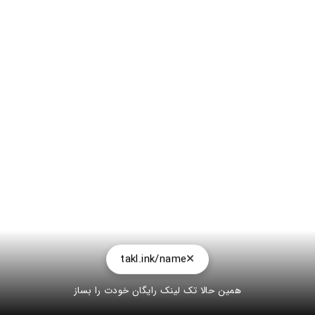
takl.ink/name
همین حالا تک لینک رایگان خودت را بساز