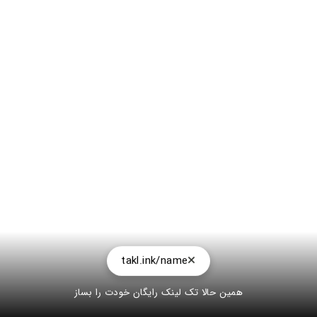
takl.ink/name
همین حالا تک لینک رایگان خودت را بساز