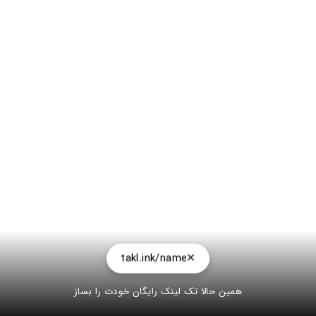
takl.ink/name
همین حالا تک لینک رایگان خودت را بساز