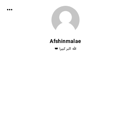
Afshinmalae
الله اکبر کبیرا 👑