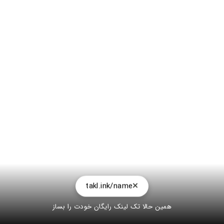
takl.ink/name
همین حالا تک لینک رایگان خودت را بساز