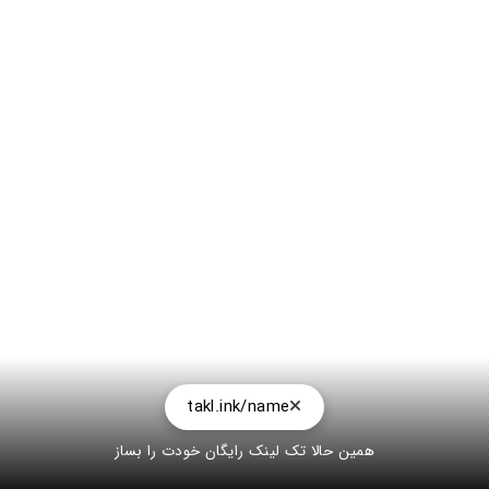
takl.ink/name
همین حالا تک لینک رایگان خودت را بساز