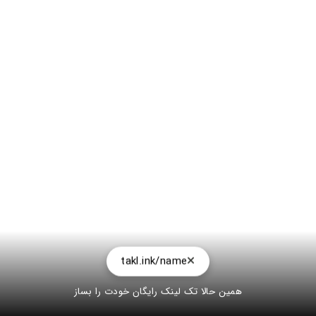
takl.ink/name
همین حالا تک لینک رایگان خودت را بساز