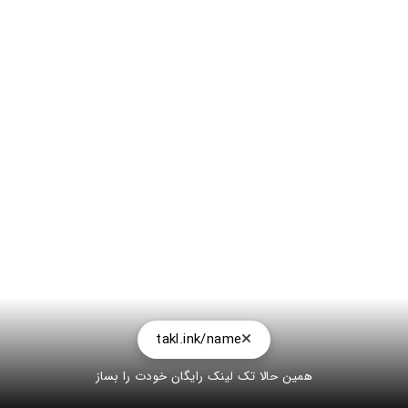
takl.ink/name
همین حالا تک لینک رایگان خودت را بساز