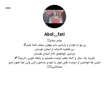
Abol__fati
سلام سلام🙂
ی بیو از خودم و پارتنرم بدم بهتون بیشتر اشنا شیم💕
من فاطمه 16ساله از استان همدان
پارتنرم: ابولفضل 18از استان همدان
تقریبا یک سال و 2ماه باهم دوست هستیم و رابطه خوبی داریم🙂💕
خیلی ها خواستن از دوست های ابول یا خودم جدامون کنن ولی اونا هنوز مارو
نشناختن✌🏻🤣