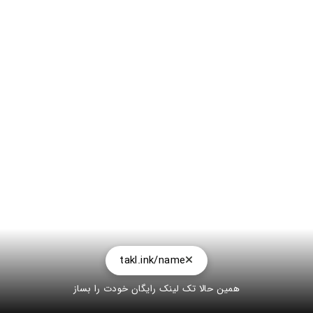
takl.ink/name
همین حالا تک لینک رایگان خودت را بساز