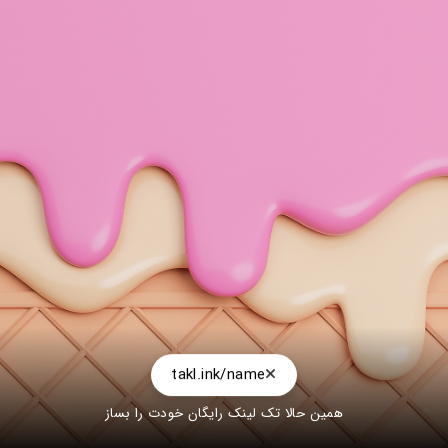
takl.ink/name
همین حالا تک لینک رایگان خودت را بساز