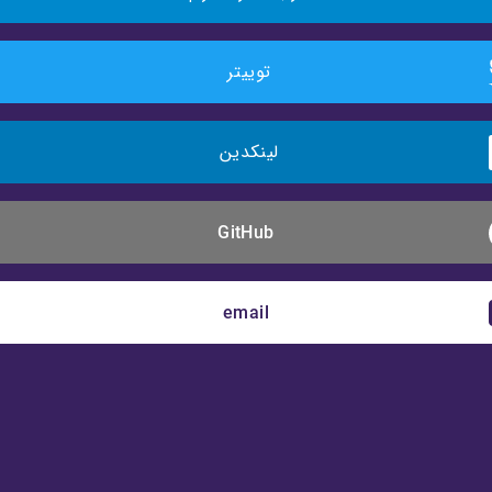
توییتر 
لینکدین 
GitHub
email