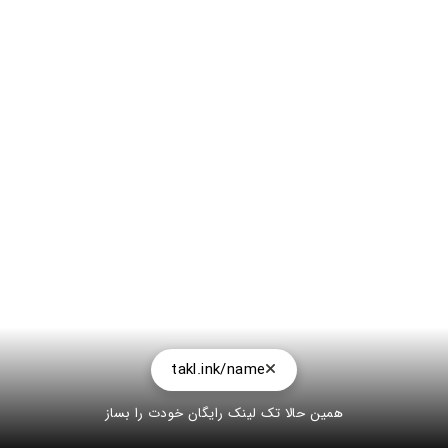
takl.ink/name
همین حالا تک لینک رایگان خودت را بساز