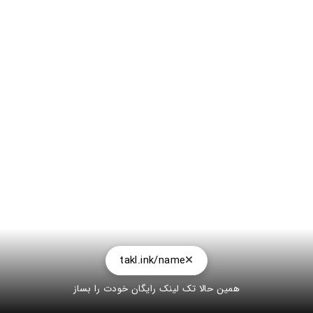
takl.ink/name
همین حالا تک لینک رایگان خودت را بساز