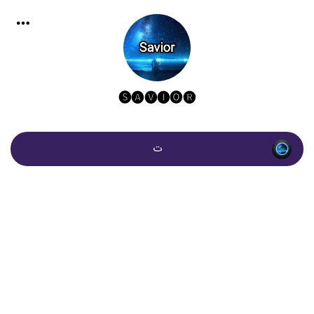
🅢︎🅐︎🅥︎🅘︎🅞︎🅡︎
ت