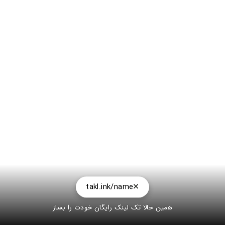
takl.ink/name
همین حالا تک لینک رایگان خودت را بساز