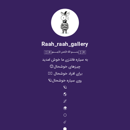
Raah_raah_gallery
🇮🇷﷽🇮🇷
به سیاره فانتزی ما خوش امدید
چیزهای خوشحال😊
برای افراد خوشحال 🤸‍♀️
روی سیاره خوشحال🪐
🪐
🌎
🌌
🌍
🌕
☄️
🌑