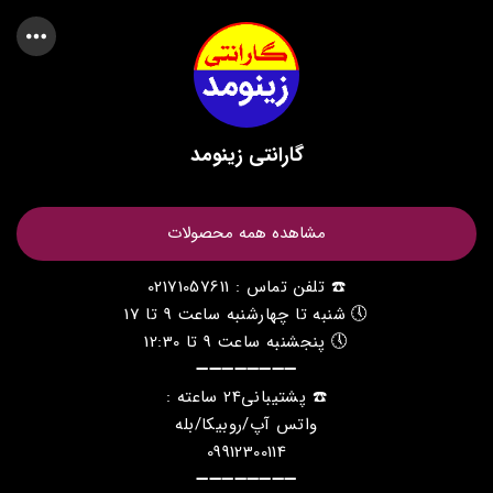
گارانتی زینومد
مشاهده همه محصولات
☎️ تلفن تماس : 02171057611
🕔 شنبه تا چهارشنبه ساعت 9 تا 17
🕔 پنجشنبه ساعت 9 تا 12:30
➖➖➖➖➖➖➖➖
☎️ پشتیبانی24 ساعته :
واتس آپ/روبیکا/بله
09912300114
➖➖➖➖➖➖➖➖