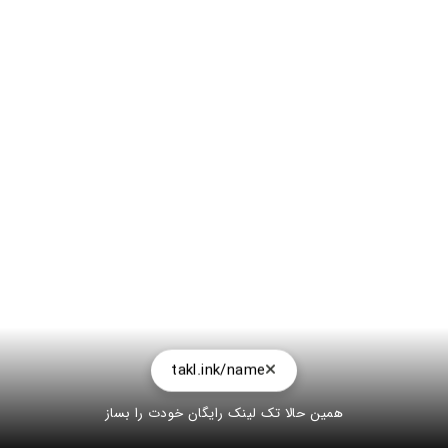
takl.ink/name
همین حالا تک لینک رایگان خودت را بساز