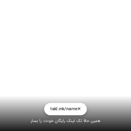
takl.ink/name
همین حالا تک لینک رایگان خودت را بساز