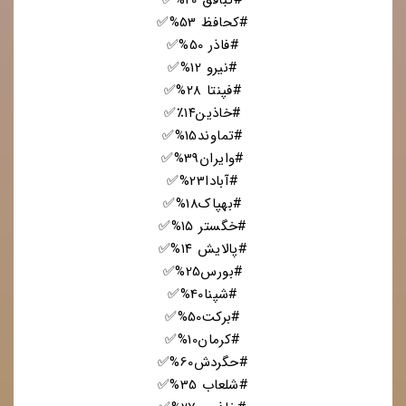
#کبافق 20%✅
#کحافظ 53%✅
#فاذر 50%✅
#نیرو 12%✅
#فپنتا ۲۸%✅
#خاذین۱۴٪✅
#تماوند15%✅
#وایران39%✅
#آبادا23%✅
#بهپاک18%✅
#خگستر ۱۵%✅
#پالایش ۱۴%✅
#بورس25%✅
#شپنا40%✅
#برکت50%✅
#کرمان10%✅
#حگردش60%✅
#شلعاب 35%✅