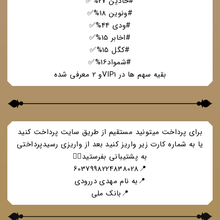
#خاذین 27%✅
#ونوین 18%✅
#ودی 44%✅
#اخابر 15%✅
#کگل 15%✅
#شمواد16%✅
بقیه سهم ها در VIP1و 2 معرفی شده
برای پرداخت میتونید مستقیم از طریق سایت پرداخت کنید
یا به شماره کارت زیر واریز کنید بعد از واریزی رسیدپرداختی
به پشتیبانی بفرستید👇🏻
📍6037998224838028
📍به نام مهدی دررودی
📍بانک ملی