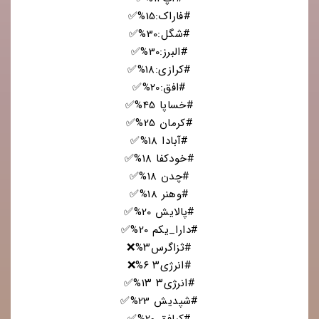
#فاراک:15%✅
#شگل:30%✅
#البرز:30%✅
#کرازی:18%✅
#افق:20%✅
#خساپا 45%✅
#کرمان 25%✅
#آبادا 18%✅
#خودکفا 18%✅
#چدن 18%✅
#وهنر 18%✅
#پالایش 20%✅
#دارا_یکم 20%✅
#ثزاگرس۳%❌
#انرژی۳ ۶%❌
#انرژی۳‌ ۱۳%✅
#شپدیش 23%✅