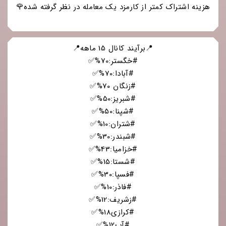
هزینه اشتراک کمتر از کارمزد یک معامله در نظر گرفته شده🌹
📍برآیند کانال 15 ماهه📍
#خگستر:70%✅
#آبادا:70%✅
#زنگان 70%✅
#شبریز:50%✅
#شپنا:50%✅
#شتران:10%✅
#شبندر:30%✅
#خزامیا:43%✅
#شستا:15%✅
#فسپا:30%✅
#فاذر:10%✅
#زشریف:12%✅
#کرازی18%✅
#آپ12%✅