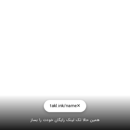
takl.ink/name
همین حالا تک لینک رایگان خودت را بساز