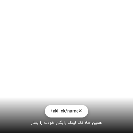
takl.ink/name
همین حالا تک لینک رایگان خودت را بساز