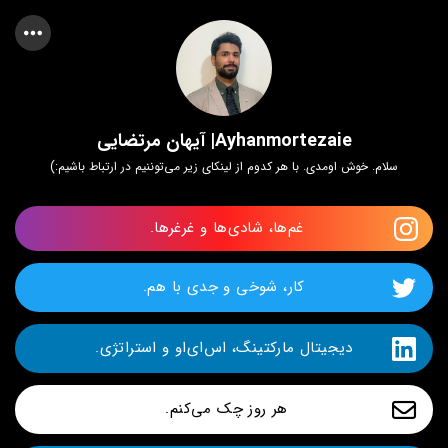
Ayhanmortezaie| آیهان مرتضایی
سلام. خوش اومدی. با هر کدوم از لینکای زیر می‌توننیم در ارتباط باشیم:)
غم‌ها، شادی‎‌ها و غرغرها. 
کار، شوخی و جدی با هم.
دیجیتال مارکتینگ، اس‌ای‌او و استراتژی.
هر روز چک می‌کنم. 